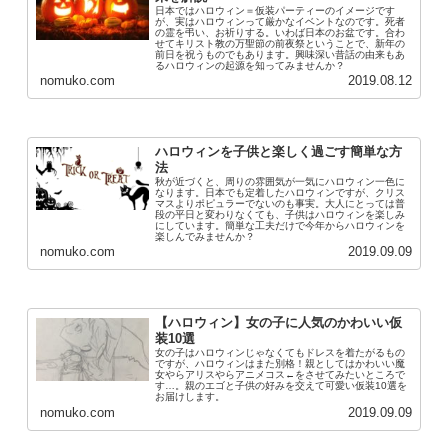
日本ではハロウィン＝仮装パーティーのイメージです
が、実はハロウィンって厳かなイベントなのです。死者
の霊を弔い、お祈りする。いわば日本のお盆です。合わ
せてキリスト教の万聖節の前夜祭ということで、新年の
前日を祝うものでもあります。興味深い昔話の由来もあ
るハロウィンの起源を知ってみませんか？
nomuko.com
2019.08.12
ハロウィンを子供と楽しく過ごす簡単な方
法
秋が近づくと、周りの雰囲気が一気にハロウィン一色に
なります。日本でも定着したハロウィンですが、クリス
マスよりポピュラーでないのも事実。大人にとっては普
段の平日と変わりなくても、子供はハロウィンを楽しみ
にしています。簡単な工夫だけで今年からハロウィンを
楽しんでみませんか？
nomuko.com
2019.09.09
【ハロウィン】女の子に人気のかわいい仮
装10選
女の子はハロウィンじゃなくてもドレスを着たがるもの
ですが、ハロウィンはまた別格！親としてはかわいい魔
女やらアリスやらアニメコス←をさせてみたいところで
す…。親のエゴと子供の好みを交えて可愛い仮装10選を
お届けします。
nomuko.com
2019.09.09