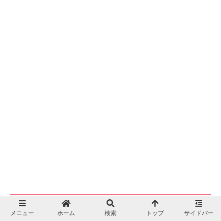
男の子のハロウィン仮装もやっぱりかわいい
メニュー
ホーム
検索
トップ
サイドバー