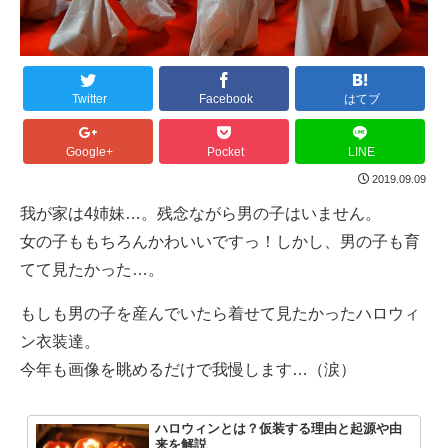
Twitter
Facebook
はてブ
Google+
Pocket
LINE
2019.09.09
我が家は4姉妹…。残念ながら男の子はいません。
女の子ももちろんかわいいですっ！しかし、男の子も育
てて見たかった…。
もしも男の子を産んでいたら着せて見たかったハロウィ
ン衣装達。
今年も画像を眺めるだけで我慢します…（涙）
ハロウィンとは？仮装する理由と起源や由
来を解説